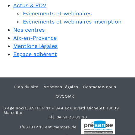
Actus & RDV
Évènements et webinaires
Evènements et webinaires inscription
Nos centres
Aix-en-Provence
Mentions légales
Espace adhérent
Plan du site
Mentions légales
Contactez-nous
©VCOMK
Siège social ASTBTP 13 - 344 Boulevard Michelet, 13009
Marseille
Tél. 04 91 23 03 30
L’ASTBTP 13 est membre de