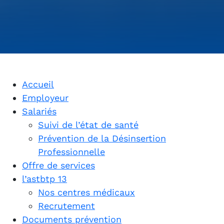
Accueil
Employeur
Salariés
Suivi de l’état de santé
Prévention de la Désinsertion
Professionnelle
Offre de services
l’astbtp 13
Nos centres médicaux
Recrutement
Documents prévention